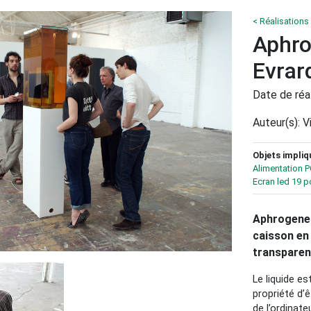
< Réalisations
Aphro
Evrar
Date de réa
Auteur(s): V
Objets impliq
Alimentation P
Ecran led 19 
Aphrogenea
caisson en 
transparent
Le liquide es
propriété d’ê
de l’ordinate