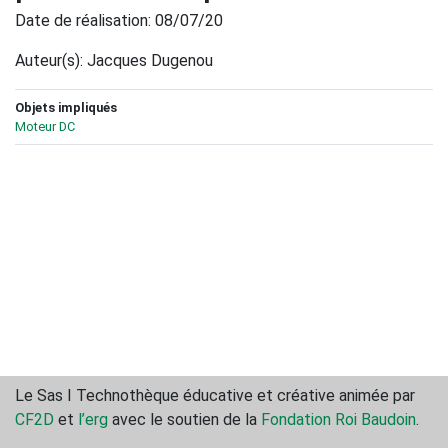
Date de réalisation: 08/07/20
Auteur(s): Jacques Dugenou
Objets impliqués
Moteur DC
Le Sas ǀ Technothèque éducative et créative animée par
CF2D
et
l’erg
avec le soutien de la
Fondation Roi Baudoin
.