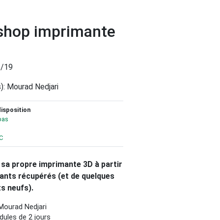
hop imprimante
6/19
): Mourad Nedjari
disposition
pas
C
 sa propre imprimante 3D à partir
nts récupérés (et de quelques
s neufs).
Mourad Nedjari
dules de 2 jours