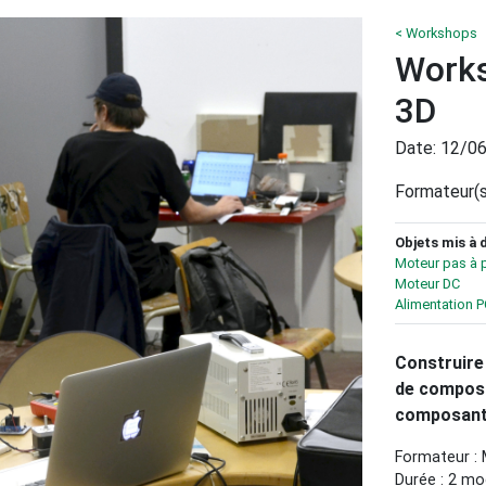
< Workshops
Works
3D
Date: 12/0
Formateur(s
Objets mis à 
Moteur pas à 
Moteur DC
Alimentation P
Construire
de composa
composant
Formateur : 
Durée : 2 mo