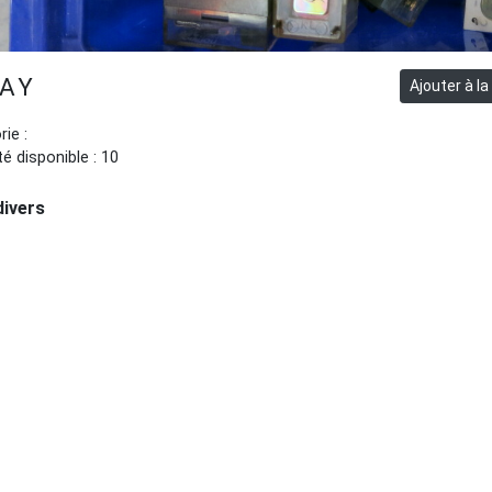
LAY
ie :
é disponible : 10
divers