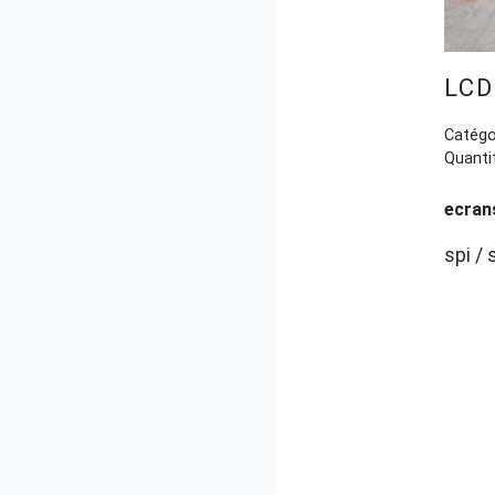
LCD
Catégor
Quantit
ecrans
spi / 