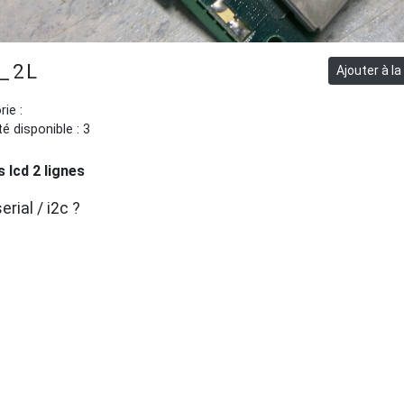
_2L
ie :
é disponible : 3
 lcd 2 lignes
serial / i2c ?